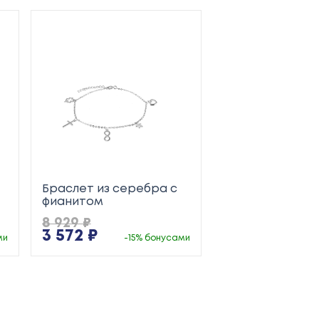
Браслет из серебра с
фианитом
8 929 ₽
3 572 ₽
ми
-15% бонусами