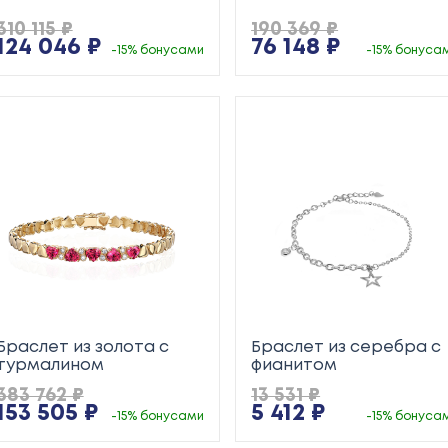
310 115 ₽
190 369 ₽
124 046 ₽
76 148 ₽
-15% бонусами
-15% бонуса
Браслет из золота с
Браслет из серебра с
турмалином
фианитом
383 762 ₽
13 531 ₽
153 505 ₽
5 412 ₽
-15% бонусами
-15% бонуса