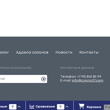
алог
Адреса салонов
Новости
Контакты
писка на рыссылку:
Контактные данные:
Телефон:
+7 915 845 85 99
E-mail:
info@zoloto37.com
льно справочный характер и ни при каких условиях не является
нные
0
Сравнение
0
Корзина
0
ш