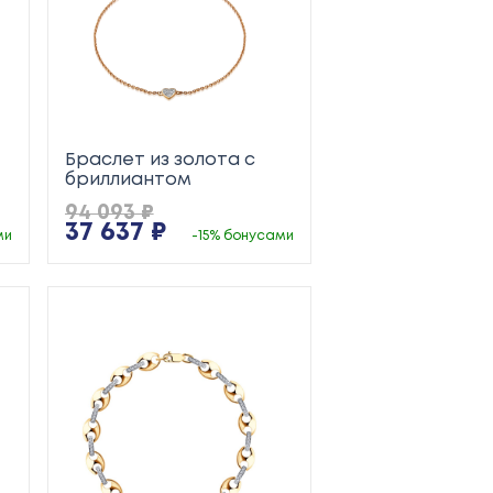
Браслет из золота с
бриллиантом
94 093 ₽
37 637 ₽
ми
-15% бонусами