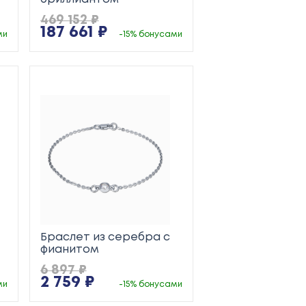
469 152 ₽
187 661 ₽
ми
-15% бонусами
Браслет из серебра с
фианитом
6 897 ₽
2 759 ₽
ми
-15% бонусами