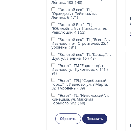
Ленина, 108 (
48
)
"Золотой век" - ТЦ
"Орхидея", г. Тейково, пл.
Ленина, 6 (
71
)
"Золотой Век" - ТЦ
"Юбилейный", г. Кинешма, пл.
Революции, 4 (
53
)
"Золотой век" - ТЦ "Ясень", г.
Иваново, пр-т Строителей, 25, 1
уровень (
81
)
"Золотой век" - ТЦ"Каскад", г.
Шуя, ул. Ленина, 16 (
48
)
"Эстет" - ТМ "Евроленд", г.
Иваново, ул. Куконковых, 141 (
91
)
"Эстет" - ТРЦ "Серебряный
город", г. Иваново, ул. 8 Марта,
32, 1 уровень (
89
)
"Эстет" - ТЦ "Никольский", г.
Кинешма, ул. Максима
Горького, 9/2 (
60
)
Показать