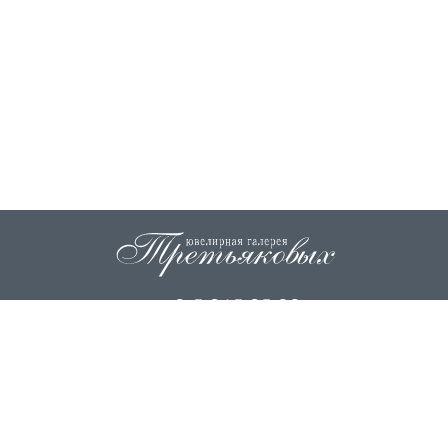
+7 915 845 85 99
info@zoloto37.com
© 2026
ИП Третьякова Н.И.