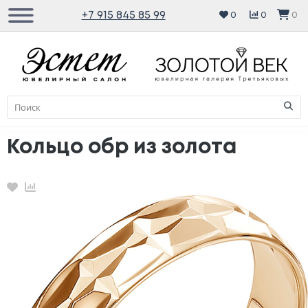
+7 915 845 85 99
0
0
0
Кольцо обр из золота
Избранное
Сравнение