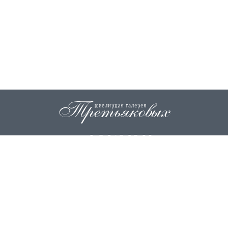
+7 915 845 85 99
info@zoloto37.com
© 2026
ИП Третьякова Н.И.
ИП Третьякова О.Г.