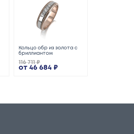
Кольцо обр из золота с
Кольцо обр из
бриллиантом
116 711 ₽
91 000 ₽
от 46 684 ₽
от 36 400 