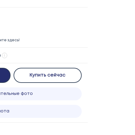
те здесь!
я
i
Купить сейчас
ительные фото
лота