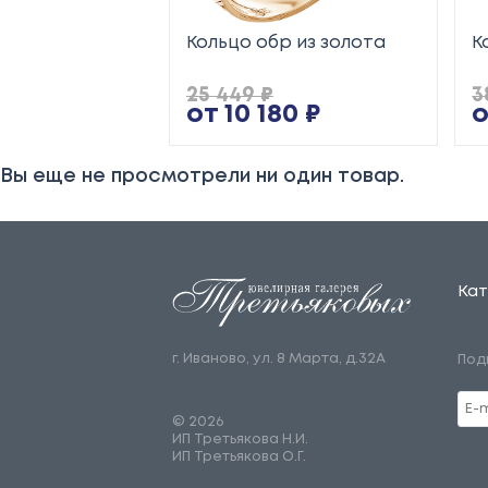
Кольцо обр из золота
К
25 449 ₽
3
от 10 180 ₽
о
Вы еще не просмотрели ни один товар.
Кат
г. Иваново, ул. 8 Марта, д.32А
Под
© 2026
ИП Третьякова Н.И.
ИП Третьякова О.Г.