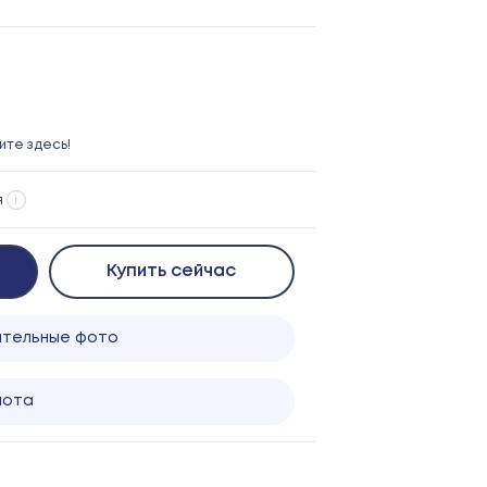
те здесь!
я
i
Купить сейчас
ительные фото
лота