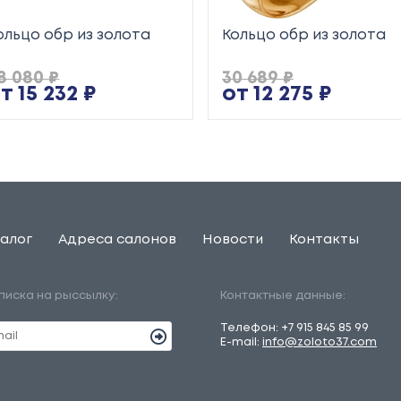
ольцо обр из золота
Кольцо обр из золота
8 080 ₽
30 689 ₽
т 15 232 ₽
от 12 275 ₽
алог
Адреса салонов
Новости
Контакты
писка на рыссылку:
Контактные данные:
Телефон:
+7 915 845 85 99
E-mail:
info@zoloto37.com