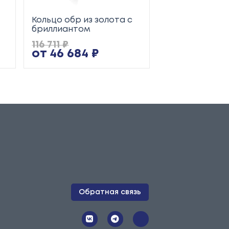
Кольцо обр из золота с
Кольцо обр из
бриллиантом
116 711 ₽
91 000 ₽
от 46 684 ₽
от 36 400 
Обратная связь